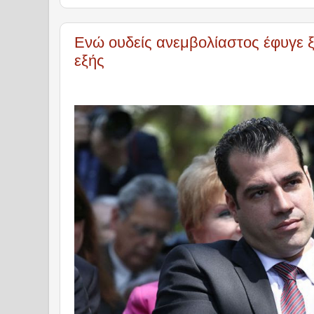
Ενώ ουδείς ανεμβολίαστος έφυγε ξ
εξής