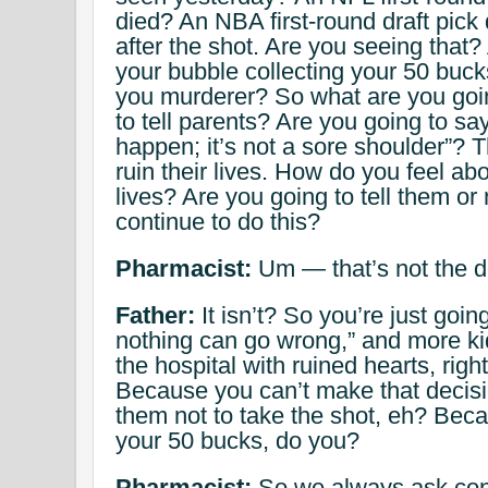
died? An NBA first-round draft pick
after the shot. Are you seeing that? 
your bubble collecting your 50 buck
you murderer? So what are you goi
to tell parents? Are you going to say
happen; it’s not a sore shoulder”? T
ruin their lives. How do you feel abo
lives? Are you going to tell them or
continue to do this?
Pharmacist:
Um — that’s not the de
Father:
It isn’t? So you’re just goin
nothing can go wrong,” and more ki
the hospital with ruined hearts, righ
Because you can’t make that decisi
them not to take the shot, eh? Beca
your 50 bucks, do you?
Pharmacist:
So we always ask cons