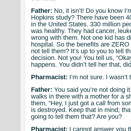
Father:
No, it isn’t! Do you know I’
Hopkins study? There have been 40
in the United States. 330 million p
was healthy. They had cancer, leuk
wrong with them. Not one kid has d
hospital. So the benefits are ZERO
not tell them? It’s up to you to tel
decision. Not you! You tell us, “Okay, 
happens. You didn’t tell her that, di
Pharmacist:
I’m not sure. I wasn’t
Father:
You said you’re not doing i
walks in there with a mother for a sh
them, “Hey, I just got a call from so
is destroyed. Keep that in mind; th
going to tell them that? Are you?
Pharmacist:
I cannot answer you t