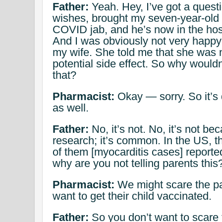
Father:
Yeah. Hey, I’ve got a quest
wishes, brought my seven-year-old 
COVID jab, and he’s now in the hosp
And I was obviously not very happy
my wife. She told me that she was n
potential side effect. So why wouldn
that?
Pharmacist:
Okay — sorry. So it’s 
as well.
Father:
No, it’s not. No, it’s not b
research; it’s common. In the US, t
of them [myocarditis cases] reporte
why are you not telling parents this
Pharmacist:
We might scare the pa
want to get their child vaccinated.
Father:
So you don’t want to scare 