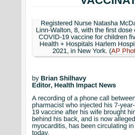
Registered Nurse Natasha McDan
Linn-Walton, 8, with the first dose
COVID-19 vaccine for children fi
Health + Hospitals Harlem Hospit
2021, in New York. (
AP Pho
by
Brian Shilhavy
Editor, Health Impact News
A recording of a phone call between
pharmacist who injected his 7-year
19 vaccine after his wife brought h
behind his back, and is now allegedl
myocarditis, has been circulating in
today.