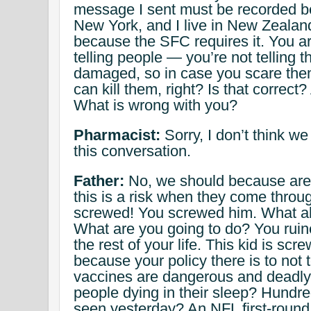
message I sent must be recorded be
New York, and I live in New Zealand.
because the SFC requires it. You a
telling people — you’re not telling 
damaged, so in case you scare them
can kill them, right? Is that correct
What is wrong with you?
Pharmacist:
Sorry, I don’t think 
this conversation.
Father:
No, we should because are 
this is a risk when they come throu
screwed! You screwed him. What a
What are you going to do? You ruined
the rest of your life. This kid is s
because your policy there is to not t
vaccines are dangerous and deadly.
people dying in their sleep? Hundr
seen yesterday? An NFL first-round d