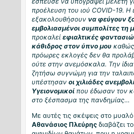
έσπευσε να υπογράψει μελέτη γ
προέλευση του ιού COVID-19. H ι
εξακολουθήσουν
να φεύγουν ξ
εμβολιασμένοι συμπολίτες τη 
προκαλεί
εφιαλτικές φαντασιώ
κάθιδρος στον ύπνο μου
καθώς 
πρόωρες εκλογές δεν θα προλά
ούτε στην ανεμόσκαλα. Την ίδια
ζητήσω συγνώμη για την ταλαιπ
υπέστησαν
οι χιλιάδες ανεμβολ
Υγειονομικοί
που έδωσαν τον κ
στο ξέσπασμα της πανδημίας…
Με αυτές τις σκέψεις στο μυαλό
Αθανάσιος Πλεύρης
διαβάζει το
αιφνιδίων θανάτων, πριν η γραμ