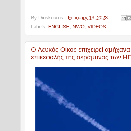
By
Dioskouros
-
February 13, 2023
Labels:
ENGLISH
,
NWO
,
VIDEOS
O Λευκός Οίκος επιχειρεί αμήχανα
επικεφαλής της αεράμυνας των ΗΠ