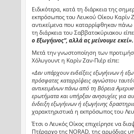
Ειδικότερα, κατά τη διάρκεια της σημε
εκπρόσωπος του Λευκού Οίκου Καρίν Ζ
αντικείμενα που καταρρίφθηκαν πάνω
τη διάρκεια του Σαββατοκύριακου είπ
ο Εξωγήινος”, αλλά ας μείνουμε εκεί».
Μετά την γνωστοποίηση των προτιμήσε
Χόλυγουντ η Καρίν Ζαν-Πιέρ είπε:
«Δεν υπάρχουν ενδείξεις εξωγήινων ή εξ
πρόσφατες καταρρίψεις αγνώστου ταυτό
αντικειμένων πάνω από τη Βόρεια Αμερική
ερωτήματα και υπήρξαν ανησυχίες για αυ
ένδειξη εξωγήινων ή εξωγήινης δραστηρι
χαρακτηριστικά η εκπρόσωπος του Λευ
Έτσι ο Λευκός Οίκος επιχείρησε να δια
Πτέραρχο της NORAD, της αρμόδιας υ