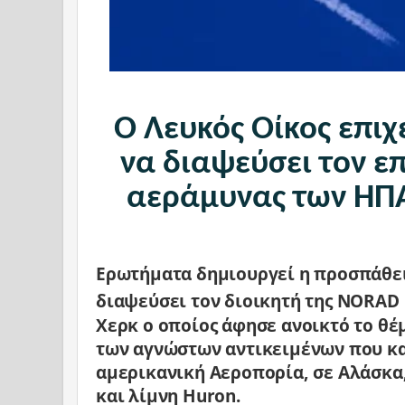
O Λευκός Οίκος επιχ
να διαψεύσει τον ε
αεράμυνας των ΗΠΑ 
Ερωτήματα δημιουργεί η προσπάθει
διαψεύσει τον διοικητή της
NORAD
Χερκ ο οποίος άφησε ανοικτό το θ
των αγνώστων αντικειμένων που κ
αμερικανική Αεροπορία, σε Αλάσκα,
και λίμνη
Huron
.