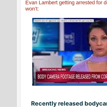
Evan Lambert getting arrested for 
won’t:
Recently released bodyca