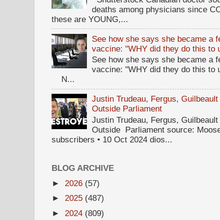
deaths among physicians since CO
these are YOUNG,...
See how she says she became a fe
vaccine: "WHY did they do this to
See how she says she became a fe
vaccine: "WHY did they do this to
N...
Justin Trudeau, Fergus, Guilbea
Outside Parliament
Justin Trudeau, Fergus, Guilbea
Outside Parliament source: Moose
subscribers • 10 Oct 2024 dios...
BLOG ARCHIVE
►
2026
(57)
►
2025
(487)
►
2024
(809)