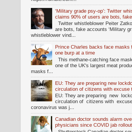
‘Military grade psy-op’: Twitter wh
claims 90% of users are bots, fak
Twitter whistleblower Peiter Zatko
are bots, fake accounts ‘Military g
whistleblower vind...
Prince Charles backs face masks f
one burp at a time
This methane-catching face mask f
one of the UK's largest meat prod
masks f...
EU: They are preparing new lockdow
circulation of citizens with excuse
EU: They are preparing new lockd
circulation of citizens with excus
coronavirus was j...
Canadian doctor sounds alarm ove
physicians since COVID jab rollou
Shutterstock Canadian doctor sou