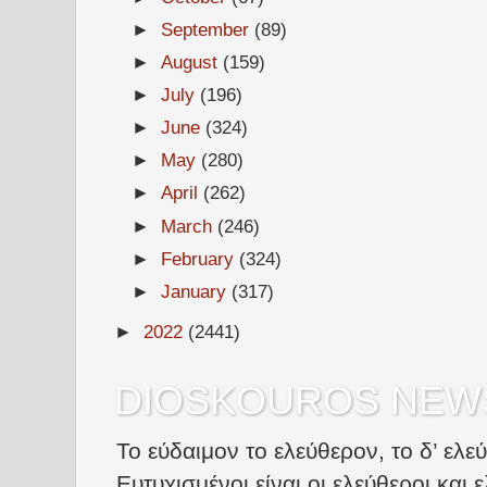
►
September
(89)
►
August
(159)
►
July
(196)
►
June
(324)
►
May
(280)
►
April
(262)
►
March
(246)
►
February
(324)
►
January
(317)
►
2022
(2441)
DIOSKOUROS NEW
Το εύδαιμον το ελεύθερον, το δ’ ελε
Ευτυχισμένοι είναι οι ελεύθεροι και ε