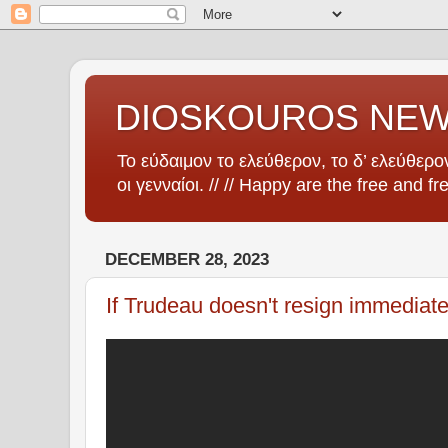
DIOSKOUROS NE
Το εύδαιμον το ελεύθερον, το δ’ ελεύθερον
οι γενναίοι. // // Happy are the free and fr
DECEMBER 28, 2023
If Trudeau doesn't resign immediat