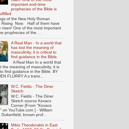
important end-time
prophecies of the Bible is
lfilled.
ngs of the New Holy Roman
 Rising Now. Half of them have
y risen! One of the most important
e prophecies of the ...
A Real Man - In a world that
has lost the meaning of
masculinity, it is critical to
find guidance in the Bible.
A Real Man In a world that
t the meaning of masculinity, it is
l to find guidance in the Bible. BY
N FLURRY A s trans...
W.C. Fields - The Diner
Sketch
W.C. Fields - The Diner
Sketch source Kovacs
Corner [From "Kovacs
" on YouTube.com ] - William
 Dukenfield, known prof...
Mikis Theodorakis in East