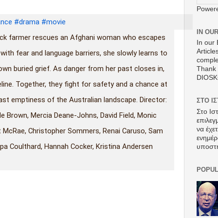
Power
nce
#drama
#movie
IN OU
back farmer rescues an Afghani woman who escapes
In our 
Article
 with fear and language barriers, she slowly learns to
comple
own buried grief. As danger from her past closes in,
Thank 
DIOS
feline. Together, they fight for safety and a chance at
vast emptiness of the Australian landscape. Director:
ΣΤΟ Ι
Στο Ισ
ille Brown, Mercia Deane-Johns, David Field, Monic
επιλεγ
να έχε
tt McRae, Christopher Sommers, Renai Caruso, Sam
ενημέρ
ippa Coulthard, Hannah Cocker, Kristina Andersen
υποστ
POPUL