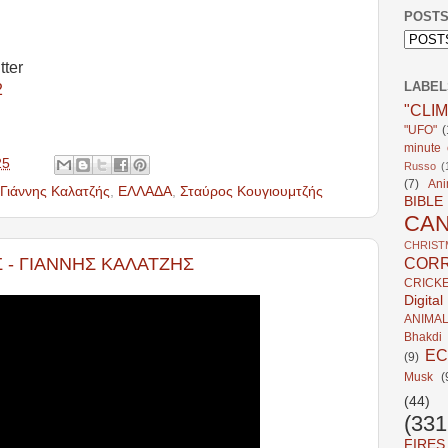
POSTS
tter
LABEL
2
"CLI
"UFO"
(
minute c
25
Russo
(
(7)
Ani
Γιάννης Καλατζής
,
ΕΛΛΑΔΑ
,
Σταύρος Κουγιουμτζής
BIBLE
CA
CHRIST
 - ΓΙΑΝΝΗΣ ΚΑΛΑΤΖΗΣ
CORR
CRICK
Digita
ANIMA
Bhakdi
E
(9)
Musk
(
(44)
(331
FIRES