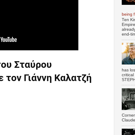
being fu
Ten Ki
Empire
alread
end-tim
του Σταύρου
has los
ε τον Γιάννη Καλατζή
critica
STEPHE
Corner
Claude