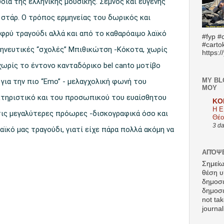
δια της ελληνικής μουσικής. Σεμνός και ευγενής
ι στάρ. Ο τρόπος ερμηνείας του δωρικός και
αφρύ τραγούδι αλλά και από το καθαρόαιμο λαϊκό
#fyp #c
#carto
ρμηνευτικές “σχολές” Μπιθικώτση -Κόκοτα, χωρίς
https:
χωρίς το έντονο κανταδόρικο bel canto μοτίβο
MY BL
για την πιο “Emo” - μελαγχολική φωνή του
ΜΟΥ
κτηριστικό και του προσωπικού του ευαίσθητου
KO
Η Ε
 τις μεγαλύτερες πρόωρες -δισκογραφικά όσο και
Θέο
3 d
αϊκό μας τραγούδι, γιατί είχε πάρα πολλά ακόμη να
ΑΠΌΨΕ
Σημείω
θέση υ
δημοσ
δημοσιε
not tak
journal