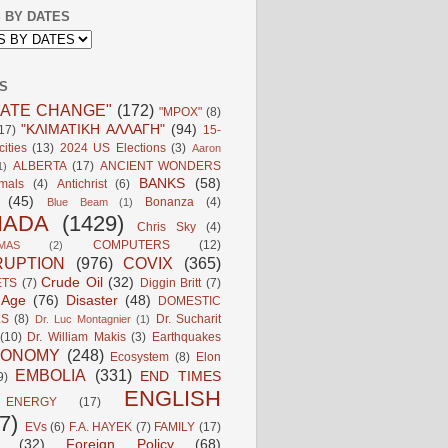
 BY DATES
S
MATE CHANGE"
(172)
"MPOX"
(8)
"ΚΛΙΜΑΤΙΚΗ ΑΛΛΑΓΗ"
(94)
17)
15-
ities
(13)
2024 US Elections
(3)
Aaron
ALBERTA
(17)
ANCIENT WONDERS
1)
BANKS
(58)
mals
(4)
Antichrist
(6)
(45)
Bonanza
(4)
Blue Beam
(1)
NADA
(1429)
Chris Sky
(4)
COMPUTERS
(12)
MAS
(2)
UPTION
(976)
COVIX
(365)
Crude Oil
(32)
ETS
(7)
Diggin Britt
(7)
l Age
(76)
Disaster
(48)
DOMESTIC
LS
(8)
Dr. Sucharit
Dr. Luc Montagnier
(1)
(10)
Dr. William Makis
(3)
Earthquakes
CONOMY
(248)
Ecosystem
(8)
Elon
EMBOLIA
(331)
END TIMES
9)
ENGLISH
ENERGY
(17)
7)
EVs
(6)
F.A. HAYEK
(7)
FAMILY
(17)
(32)
Foreign Policy
(68)