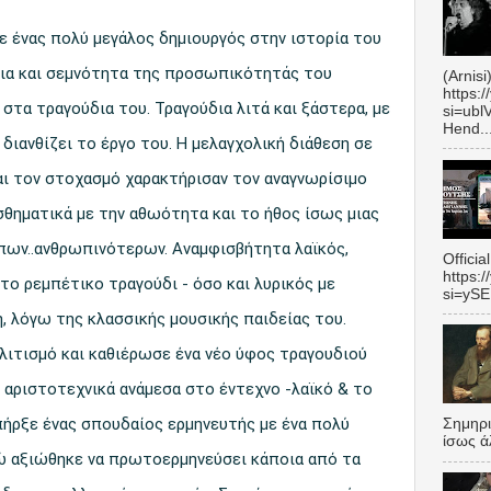
 ένας πολύ μεγάλος δημιουργός στην ιστορία του
εια και σεμνότητα της προσωπικότητάς του
(Arnisi
https:
τα τραγούδια του. Τραγούδια λιτά και ξάστερα, με
si=ubl
Hend..
διανθίζει το έργο του. Η μελαγχολική διάθεση σε
αι τον στοχασμό χαρακτήρισαν τον αναγνωρίσιμο
ισθηματικά με την αθωότητα και το ήθος ίσως μιας
πων..ανθρωπινότερων. Αναμφισβήτητα λαϊκός,
Officia
https:
ο ρεμπέτικο τραγούδι - όσο και λυρικός με
si=yS
ή, λόγω της κλασσικής μουσικής παιδείας του.
λιτισμό και καθιέρωσε ένα νέο ύφος τραγουδιού
αριστοτεχνικά ανάμεσα στο έντεχνο -λαϊκό & το
υπήρξε ένας σπουδαίος ερμηνευτής με ένα πολύ
Σημηρ
ίσως ά
ώ αξιώθηκε να πρωτοερμηνεύσει κάποια από τα