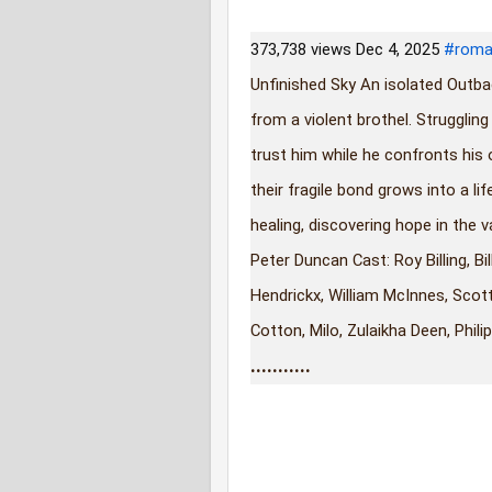
373,738 views
Dec 4, 2025
#roma
Unfinished Sky An isolated Out
from a violent brothel. Struggling
trust him while he confronts his 
their fragile bond grows into a li
healing, discovering hope in the 
Peter Duncan Cast: Roy Billing, B
Hendrickx, William McInnes, Sco
Cotton, Milo, Zulaikha Deen, Phil
...........