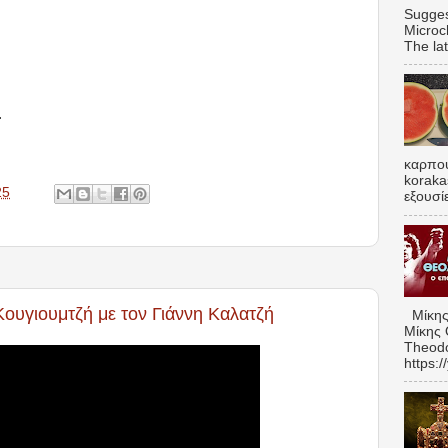
Sugges
Microc
The lat
.
καρπου
koraka
25
εξουσί
Κουγιουμτζή με τον Γιάννη Καλατζή
Μίκης
Μίκης 
Theodo
https: