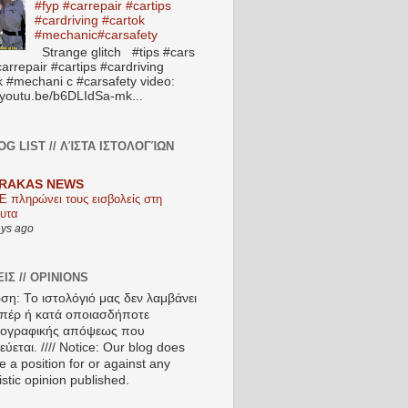
#fyp #carrepair #cartips
#cardriving #cartok
#mechanic#carsafety
Strange glitch #tips #cars
arrepair #cartips #cardriving
k #mechani c #carsafety video:
//youtu.be/b6DLIdSa-mk...
OG LIST // ΛΊΣΤΑ ΙΣΤΟΛΟΓΊΩΝ
RAKAS NEWS
Ε πληρώνει τους εισβολείς στη
υτα
ays ago
ΙΣ // OPINIONS
ση: Το ιστολόγιό μας δεν λαμβάνει
πέρ ή κατά οποιασδήποτε
ιογραφικής απόψεως που
ύεται. //// Notice: Our blog does
e a position for or against any
istic opinion published.