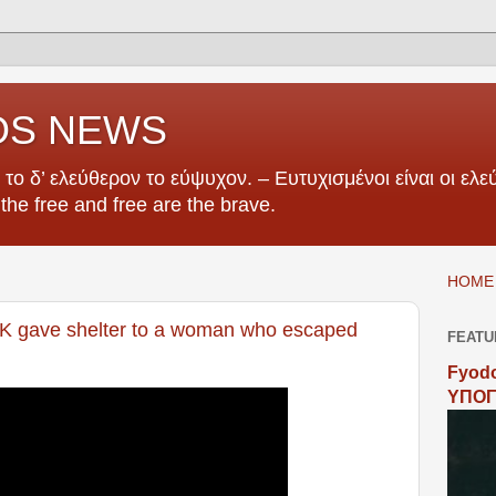
OS NEWS
το δ’ ελεύθερον το εύψυχον. – Ευτυχισμένοι είναι οι ελεύ
e the free and free are the brave.
HOME 
ave shelter to a woman who escaped
FEATU
Fyodo
ΥΠΟΓ