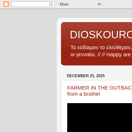
DIOSKOUR
Το εύδαιμον το ελεύθερον, 
οι γενναίοι. // // Happy ar
DECEMBER 25, 2025
FARMER IN THE OUTBACK g
from a brothel