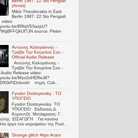
Berlin 1987: 22 Sto Perigiali
(Arnisi)
Mikis Theodorakis in East
Berlin 1987: 22 Sto Perigiali
) video:
//youtu.be/B9IqV5SazpU?
VWqBFFQkUf7JN source: Pieter
.
Αντώνης Καλογιάννης -
Τράβα Την Κουρτίνα Σου -
Official Audio Release
Αντώνης Καλογιάννης -
Τράβα Την Κουρτίνα Σου -
l Audio Release video:
//youtu.be/Myo2oHEReJ8?
ED9SkPiDcbvokI πηγή: Cob...
Fyodor Dostoyevsky : ΤΟ
ΥΠΟΓΕΙΟ
Fyodor Dostoyevsky ΤΟ
ΥΠΟΓΕΙΟ Εκδόσεις Δ.
Κοροντζή Μετάφραση: Γ.
ιώτης ΕΙΣΑΓΩΓΗ Για κανένα
λλο έργο του κορυφαίου της Ρωσ...
Strange glitch #tips #cars