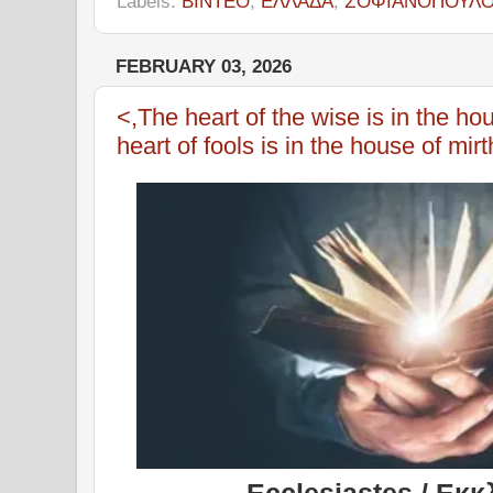
Labels:
ΒΙΝΤΕΟ
,
ΕΛΛΑΔΑ
,
ΣΟΦΙΑΝΟΠΟΥΛ
FEBRUARY 03, 2026
<,The heart of the wise is in the ho
heart of fools is in the house of mirt