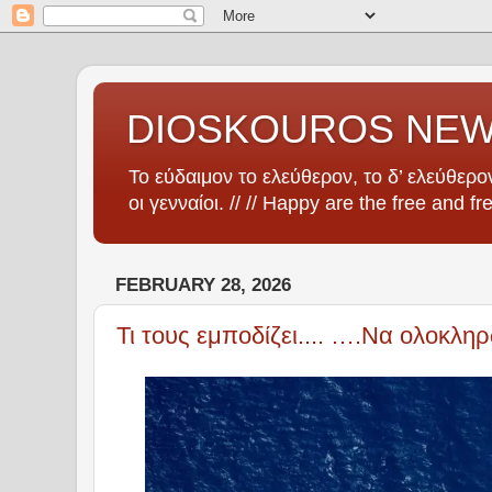
DIOSKOUROS NE
Το εύδαιμον το ελεύθερον, το δ’ ελεύθερον
οι γενναίοι. // // Happy are the free and fr
FEBRUARY 28, 2026
Τι τους εμποδίζει.... ….Να ολοκλη