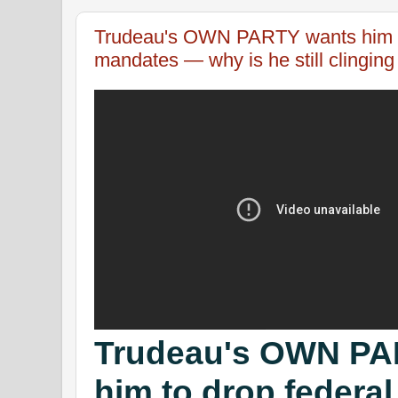
Trudeau's OWN PARTY wants him t
mandates — why is he still clinging
Trudeau's OWN PA
him to drop federa