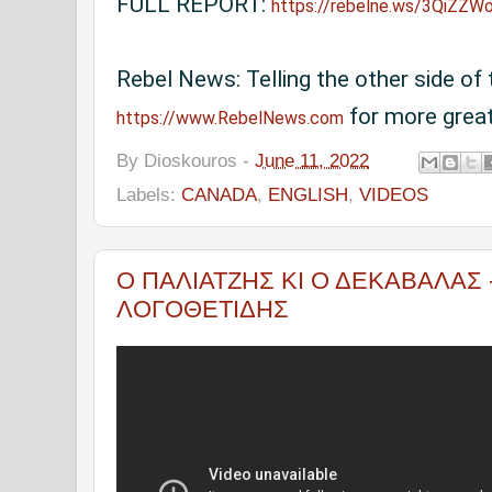
FULL REPORT: 
https://rebelne.ws/3QiZZW
Rebel News: Telling the other side of 
 for more grea
https://www.RebelNews.com
By
Dioskouros
-
June 11, 2022
Labels:
CANADA
,
ENGLISH
,
VIDEOS
Ο ΠΑΛΙΑΤΖΗΣ ΚΙ Ο ΔΕΚΑΒΑΛΑΣ 
ΛΟΓΟΘΕΤΙΔΗΣ