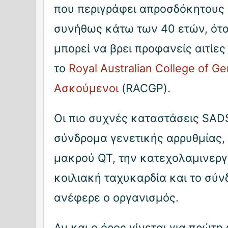
που περιγράφει απροσδόκητους 
συνήθως κάτω των 40 ετών, ότα
μπορεί να βρει προφανείς αιτίε
το
Royal Australian College of Ge
Ασκούμενοι
(RACGP).
Οι πιο συχνές καταστάσεις SA
σύνδρομα γενετικής αρρυθμίας,
μακρού QT, την κατεχολαμινερ
κοιλιακή ταχυκαρδία και το σύν
ανέφερε ο οργανισμός.
Αν και ο όρος γίνεται για πρώτ