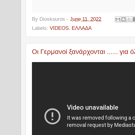
By
Dioskouros
-
June 11, 2022
Labels:
VIDEOS
,
ΕΛΛΑΔΑ
Οι Γερμανοί ξανάρχονται ...... για 