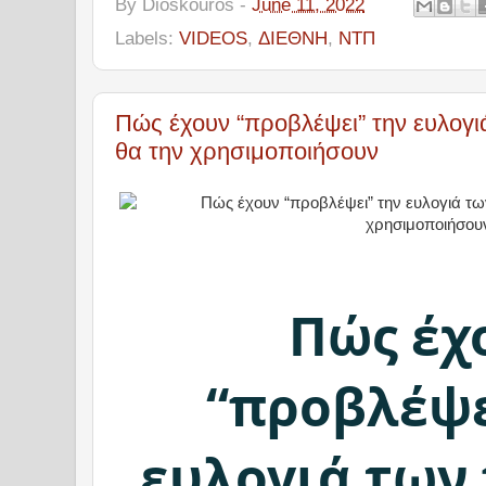
By
Dioskouros
-
June 11, 2022
Labels:
VIDEOS
,
ΔΙΕΘΝΗ
,
ΝΤΠ
Πώς έχουν “προβλέψει” την ευλογι
θα την χρησιμοποιήσουν
Πώς έχ
“προβλέψε
ευλογιά των