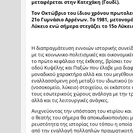
μεταφέρεται στην Κατεχάκη (Γουδί).
Τον Οκτώβριο του ίδιου χρόνου πρωτολειτ
21ο Γυμνάσιο Αρρένων. To 1981, μετονομά
Λύκειο ενώ σήμερα στεγάζει το 15ο Λύκει
Η διαπραγμάτευση εννοιών ιστορικής συνεί
με τις κοινωνικο-πολιτισμικές και οικονομικ
το πρώτο κεφάλαιο της έκθεσης, βρίσκει τον
οδού Κυψέλης και Παξών που έλαβε μια διαφ
μοναδικού χαρακτήρα αλλά και του μεγέθους
εναλλασσόμενη ροή μεταξύ του ιδιωτικού (ο
(νοσοκομείο, λύκειο) στοιχείου, οι εκάστοτ
τους εσωτερικούς χώρους ανάλογα με την τ
αλλά και τις λειτουργικές ανάγκες.
Ανιχνεύοντας την υπόσταση του κτιρίου και 
ο θεατής του σήμερα θα αποκωδικοποιήσει μ
ρευστότητα της ιστορίας του τόπου η οποία
από την εναλλαγή πολλαπλών πραγματικοτή