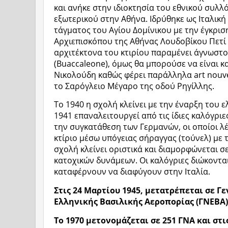
και ανήκε στην ιδιοκτησία του εθνικού συλλ
εξωτερικού στην Αθήνα. Ιδρύθηκε ως Ιταλικ
τάγματος του Αγίου Δομίνικου με την έγκρισ
Αρχιεπισκόπου της Αθήνας Λουδοβίκου Πετί 
αρχιτέκτονα του κτιρίου παραμένει άγνωστο
(Buaccaleone), όμως θα μπορούσε να είναι κ
Νικολούδη καθώς φέρει παράλληλα art nouve
το Σαρόγλειο Μέγαρο της οδού Ρηγίλλης.
Το 1940 η σχολή κλείνει με την έναρξη του 
1941 επαναλειτουργεί από τις ίδιες καλόγρι
την συγκατάθεση των Γερμανών, οι οποίοι λ
κτίριο μέσω υπόγειας σήραγγας (τούνελ) με 
σχολή κλείνει οριστικά και διαμορφώνεται 
κατοχικών δυνάμεων. Oι καλόγριες διώκονται
καταφέρνουν να διαφύγουν στην Ιταλία.
Στις 24 Μαρτίου 1945, μετατρέπεται σε Γ
Ελληνικής Βασιλικής Αεροπορίας (ΓΝΕΒΑ)
Το 1970 μετονομάζεται σε 251 ΓΝΑ και στι