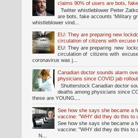
claims 90% of users are bots, fak
Twitter whistleblower Peiter Zatko
are bots, fake accounts ‘Military g
whistleblower vind...
EU: They are preparing new lockdow
circulation of citizens with excuse
EU: They are preparing new lockd
circulation of citizens with excus
coronavirus was j...
Canadian doctor sounds alarm ove
physicians since COVID jab rollou
Shutterstock Canadian doctor sou
deaths among physicians since CO
these are YOUNG,...
See how she says she became a fe
vaccine: "WHY did they do this to
See how she says she became a fe
vaccine: "WHY did they do this to
N...