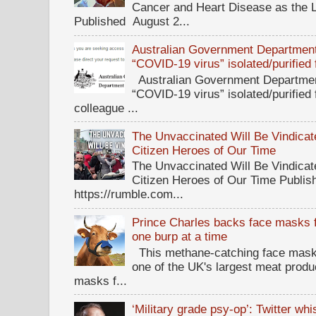
Cancer and Heart Disease as the 
Published August 2...
Australian Government Department 
“COVID-19 virus” isolated/purified
Australian Government Department
“COVID-19 virus” isolated/purified
colleague ...
The Unvaccinated Will Be Vindicat
Citizen Heroes of Our Time
The Unvaccinated Will Be Vindicat
Citizen Heroes of Our Time Publi
https://rumble.com...
Prince Charles backs face masks f
one burp at a time
This methane-catching face mask f
one of the UK's largest meat prod
masks f...
‘Military grade psy-op’: Twitter wh