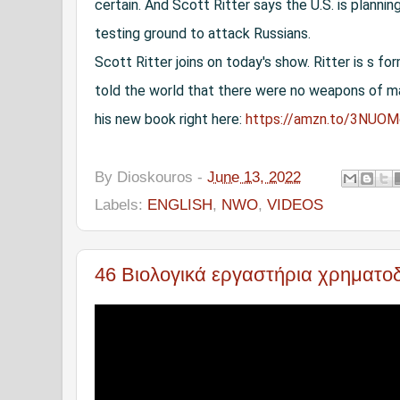
certain. And Scott Ritter says the U.S. is plannin
testing ground to attack Russians. 

Scott Ritter joins on today's show. Ritter is s f
told the world that there were no weapons of mas
his new book right here: 
https://amzn.to/3NUO
By
Dioskouros
-
June 13, 2022
Labels:
ENGLISH
,
NWO
,
VIDEOS
46 Βιολογικά εργαστήρια χρηματο