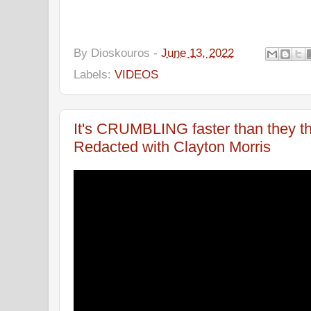
By
Dioskouros
-
June 13, 2022
Labels:
VIDEOS
It's CRUMBLING faster than they th
Redacted with Clayton Morris