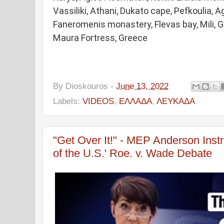
Vassiliki, Athani, Dukato cape, Pefkoulia, A
Faneromenis monastery, Flevas bay, Mili, G
Maura Fortress, Greece
By
Dioskouros
-
June 13, 2022
Labels:
VIDEOS
,
ΕΛΛΑΔΑ
,
ΛΕΥΚΑΔΑ
"Get Over It!" - MEP Anderson Instr
of the U.S.' Roe. v. Wade Debate