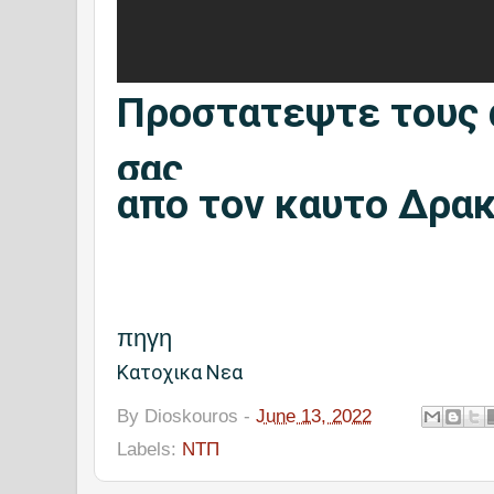
Προστατεψτε τους
σας
απο τον καυτο Δρακ
πηγη
Κατοχικα Νεα
By
Dioskouros
-
June 13, 2022
Labels:
ΝΤΠ