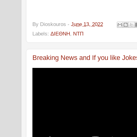
By
Dioskouros
-
June 13, 2022
Labels:
ΔΙΕΘΝΗ
,
ΝΤΠ
Breaking News and If you like Jokes