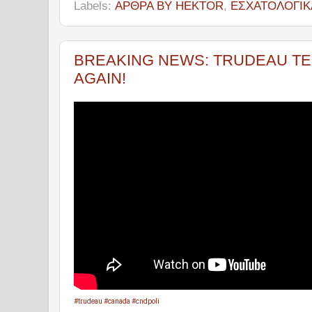
Labels:
ΑΡΘΡΑ BY HEKTOR
,
ΕΣΧΑΤΟΛΟΓΙΚ
BREAKING NEWS: TRUDEAU TES
AGAIN!
#trudeau
#canada
#cndpoli