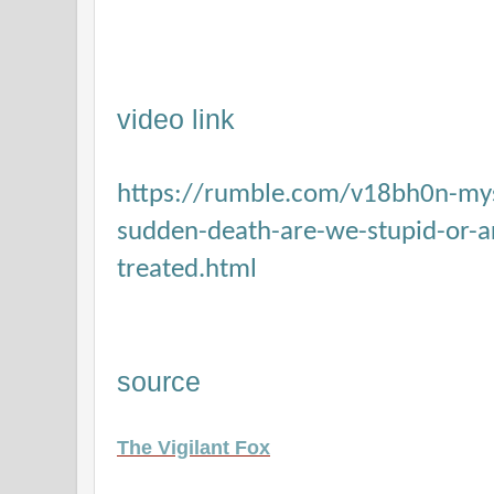
video link
https://rumble.com/v18bh0n-mys
sudden-death-are-we-stupid-or-a
treated.html
source
The Vigilant Fox