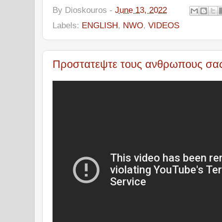
By
Dioskouros
-
June 13, 2022
Labels:
ENGLISH
,
NWO
,
VIDEOS
Προστατεψτε τους ανθρωπους σας