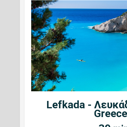
Lefkada - Λευκάδ
Greec