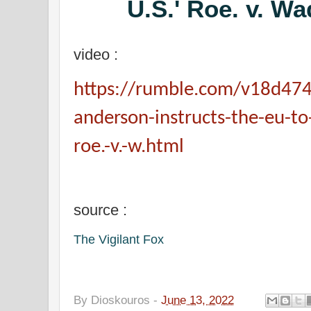
U.S.' Roe. v. W
video :
https://rumble.com/v18d474
anderson-instructs-the-eu-to-
roe.-v.-w.html
source :
The Vigilant Fox
By
Dioskouros
-
June 13, 2022