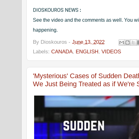
DIOSKOUROS NEWS
 :
See the video and the comments as well. You will 
happening.
By
Dioskouros
-
June 13, 2022
CTV News
Labels:
CANADA
,
ENGLISH
,
VIDEOS
'Mysterious' Cases of Sudden Deat
We Just Being Treated as if We're 