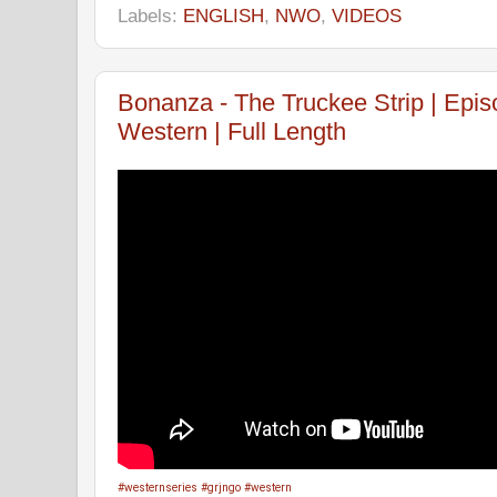
Labels:
ENGLISH
,
NWO
,
VIDEOS
Bonanza - The Truckee Strip | Epis
Western | Full Length
#westernseries
#grjngo
#western