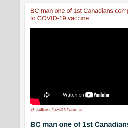
BC man one of 1st Canadians compe
to COVID-19 vaccine
#GlobalNews
#covid19
#vaccines
BC man one of 1st Canadian