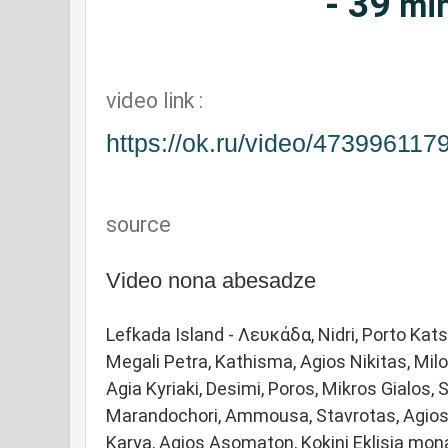
-
39
mi
video link :
https://ok.ru/video/47399611
source
Video nona abesadze
Lefkada Island - Λευκάδα, Nidri, Porto Katsik
Megali Petra, Kathisma, Agios Nikitas, Milos
Agia Kyriaki, Desimi, Poros, Mikros Gialos, Sy
Marandochori, Ammousa, Stavrotas, Agios Ilia
Karya, Agios Asomaton, Kokini Eklisia monast