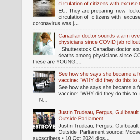
circulation of citizens with excuse
EU: They are preparing new lockd
circulation of citizens with excus
coronavirus was j...
Canadian doctor sounds alarm ove
physicians since COVID jab rollou
Shutterstock Canadian doctor sou
deaths among physicians since CO
these are YOUNG,...
See how she says she became a fe
vaccine: "WHY did they do this to
See how she says she became a fe
vaccine: "WHY did they do this to
N...
Justin Trudeau, Fergus, Guilbea
Outside Parliament
Justin Trudeau, Fergus, Guilbea
Outside Parliament source: Moose
subscribers • 10 Oct 2024 dios...