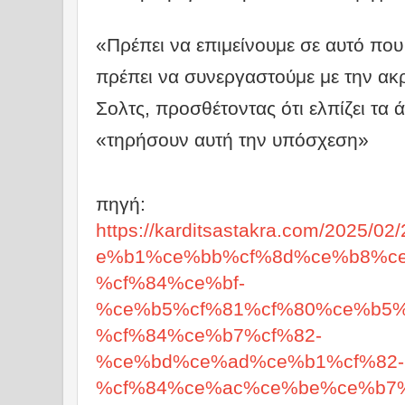
«Πρέπει να επιμείνουμε σε αυτό που
πρέπει να συνεργαστούμε με την ακρ
Σολτς, προσθέτοντας ότι ελπίζει τα 
«τηρήσουν αυτή την υπόσχεση»
πηγή:
https://karditsastakra.com/2025
e%b1%ce%bb%cf%8d%ce%b8%c
%cf%84%ce%bf-
%ce%b5%cf%81%cf%80%ce%b5%
%cf%84%ce%b7%cf%82-
%ce%bd%ce%ad%ce%b1%cf%82-
%cf%84%ce%ac%ce%be%ce%b7%