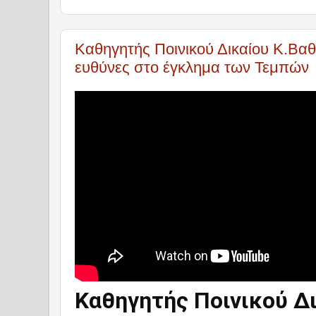
Καθηγητής Ποινικού Δικαίου Κ.Βαθι
ευθύνες στο έγκλημα των Τεμπών
Καθηγητής Ποινικού Δ