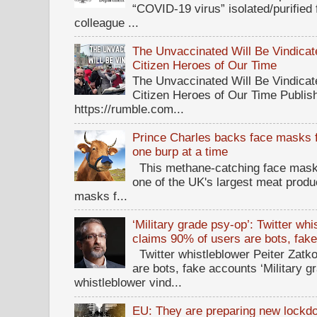
“COVID-19 virus” isolated/purified
colleague ...
The Unvaccinated Will Be Vindicat
Citizen Heroes of Our Time
The Unvaccinated Will Be Vindicat
Citizen Heroes of Our Time Publi
https://rumble.com...
Prince Charles backs face masks f
one burp at a time
This methane-catching face mask f
one of the UK's largest meat prod
masks f...
‘Military grade psy-op’: Twitter wh
claims 90% of users are bots, fak
Twitter whistleblower Peiter Zatko
are bots, fake accounts ‘Military g
whistleblower vind...
EU: They are preparing new lockdow