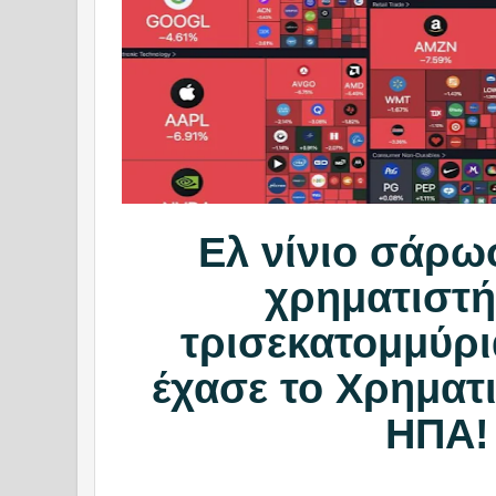
Ελ νίνιο σάρω
χρηματιστή
τρισεκατομμύρι
έχασε το Χρηματ
ΗΠΑ!