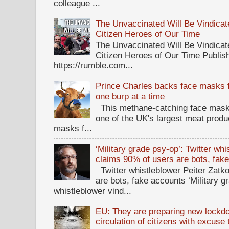
colleague ...
The Unvaccinated Will Be Vindicat
Citizen Heroes of Our Time
The Unvaccinated Will Be Vindicat
Citizen Heroes of Our Time Publi
https://rumble.com...
Prince Charles backs face masks f
one burp at a time
This methane-catching face mask f
one of the UK's largest meat prod
masks f...
‘Military grade psy-op’: Twitter wh
claims 90% of users are bots, fak
Twitter whistleblower Peiter Zatko
are bots, fake accounts ‘Military g
whistleblower vind...
EU: They are preparing new lockdow
circulation of citizens with excuse