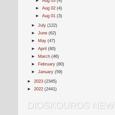
►
Aug 03
(4)
►
Aug 02
(4)
►
Aug 01
(3)
►
July
(122)
►
June
(62)
►
May
(47)
►
April
(60)
►
March
(46)
►
February
(80)
►
January
(59)
►
2023
(2345)
►
2022
(2441)
DIOSKOUROS NEW