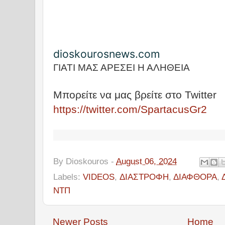
Ο
Ή
Γ
Η
Σ
Η
dioskourosnews.com
Ά
Ρ
ΓΙΑΤΙ ΜΑΣ ΑΡΕΣΕΙ Η ΑΛΗΘΕΙΑ
Θ
Ρ
Μπορείτε να μας βρείτε στο Twitter
Ω
Ν
https://twitter.com/SpartacusGr2
By
Dioskouros
-
August 06, 2024
Labels:
VIDEOS
,
ΔΙΑΣΤΡΟΦΗ
,
ΔΙΑΦΘΟΡΑ
,
ΝΤΠ
Newer Posts
Home