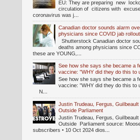
EU: They are preparing new lockd
circulation of citizens with excus
coronavirus was j...
Canadian doctor sounds alarm ove
physicians since COVID jab rollou
Shutterstock Canadian doctor sou
deaths among physicians since CO
these are YOUNG,...
See how she says she became a fe
vaccine: "WHY did they do this to
See how she says she became a fe
vaccine: "WHY did they do this to
N...
Justin Trudeau, Fergus, Guilbea
Outside Parliament
Justin Trudeau, Fergus, Guilbea
Outside Parliament source: Moose
subscribers • 10 Oct 2024 dios...