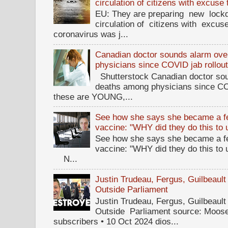
circulation of citizens with excuse
EU: They are preparing new lockd
circulation of citizens with excus
coronavirus was j...
Canadian doctor sounds alarm ove
physicians since COVID jab rollou
Shutterstock Canadian doctor sou
deaths among physicians since CO
these are YOUNG,...
See how she says she became a fe
vaccine: "WHY did they do this to
See how she says she became a fe
vaccine: "WHY did they do this to
N...
Justin Trudeau, Fergus, Guilbea
Outside Parliament
Justin Trudeau, Fergus, Guilbea
Outside Parliament source: Moose
subscribers • 10 Oct 2024 dios...