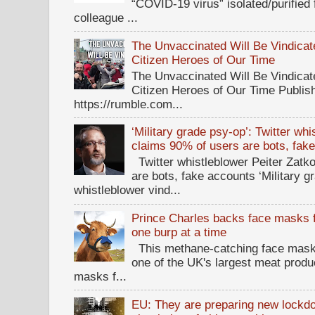
“COVID-19 virus” isolated/purified
colleague ...
The Unvaccinated Will Be Vindicat
Citizen Heroes of Our Time
The Unvaccinated Will Be Vindicat
Citizen Heroes of Our Time Publi
https://rumble.com...
‘Military grade psy-op’: Twitter wh
claims 90% of users are bots, fak
Twitter whistleblower Peiter Zatko
are bots, fake accounts ‘Military g
whistleblower vind...
Prince Charles backs face masks f
one burp at a time
This methane-catching face mask f
one of the UK's largest meat prod
masks f...
EU: They are preparing new lockdow