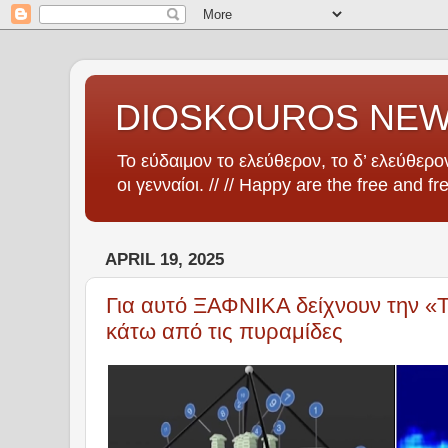
DIOSKOUROS NE
Το εύδαιμον το ελεύθερον, το δ’ ελεύθερον
οι γενναίοι. // // Happy are the free and fr
APRIL 19, 2025
Για αυτό ΞΑΦΝΙΚΑ δείχνουν την «
κάτω από τις πυραμίδες