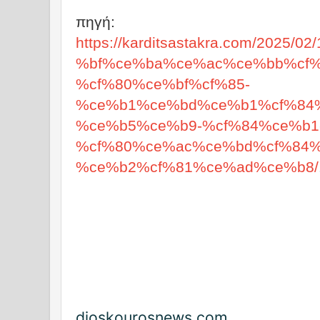
πηγή:
https://karditsastakra.com/2025
%bf%ce%ba%ce%ac%ce%bb%cf%
%cf%80%ce%bf%cf%85-
%ce%b1%ce%bd%ce%b1%cf%84
%ce%b5%ce%b9-%cf%84%ce%b1
%cf%80%ce%ac%ce%bd%cf%84%
%ce%b2%cf%81%ce%ad%ce%b8/
dioskourosnews.com