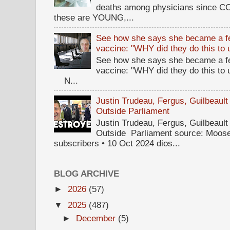
deaths among physicians since CO
these are YOUNG,...
See how she says she became a fe
vaccine: "WHY did they do this to
See how she says she became a fe
vaccine: "WHY did they do this to
N...
Justin Trudeau, Fergus, Guilbea
Outside Parliament
Justin Trudeau, Fergus, Guilbea
Outside Parliament source: Moose
subscribers • 10 Oct 2024 dios...
BLOG ARCHIVE
►
2026
(57)
▼
2025
(487)
►
December
(5)