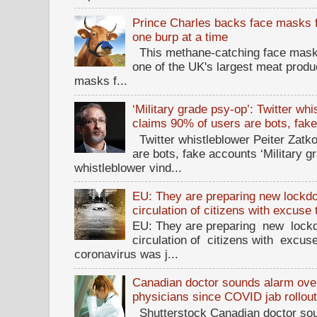
Prince Charles backs face masks f
one burp at a time
This methane-catching face mask f
one of the UK's largest meat prod
masks f...
‘Military grade psy-op’: Twitter wh
claims 90% of users are bots, fak
Twitter whistleblower Peiter Zatko
are bots, fake accounts ‘Military g
whistleblower vind...
EU: They are preparing new lockdow
circulation of citizens with excuse
EU: They are preparing new lockd
circulation of citizens with excus
coronavirus was j...
Canadian doctor sounds alarm ove
physicians since COVID jab rollou
Shutterstock Canadian doctor sou