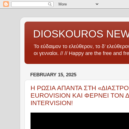
DIOSKOUROS NE
Το εύδαιμον το ελεύθερον, το δ’ ελεύθερον
οι γενναίοι. // // Happy are the free and fr
FEBRUARY 15, 2025
Η ΡΩΣΙΑ ΑΠΑΝΤΑ ΣΤΗ «ΔΙΑΣΤΡ
EUROVISION ΚΑΙ ΦΕΡΝΕΙ ΤΟΝ ΔΙ
INTERVISION!